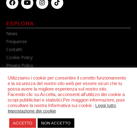
ESPLORA
News
Frequenze
Contatti
Cookie Policy
Privacy Policy
Utilizziamo i cookie per consentire il corretto funzionamento
e la sicurezza del nostro sito web per essere sicuri che tu
possa avere la migliore esperienza sul nostro sito.
Facendo clic su Accetta, acconsenti all'utilizzo dei cookie a
scopi pubblicitari e statistici.Per maggiori informazioni, puoi
consultare la nostra Informativa sui cookie .
Leggi tutto
Impostazione dei cookie
© POWER RADIO srl | C.F. e P.IVA 06157210631
ACCETTO
NON ACCETTO