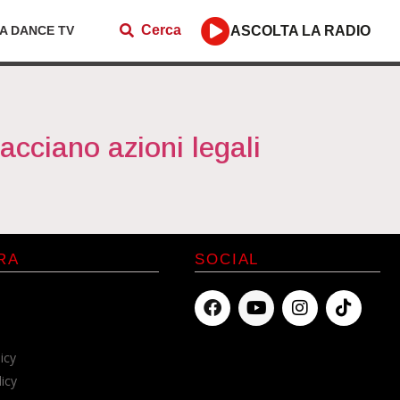
Cerca
ZA DANCE TV
ASCOLTA LA RADIO
cciano azioni legali
RA
SOCIAL
icy
licy