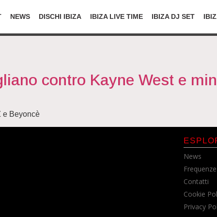
T
NEWS
DISCHI IBIZA
IBIZA LIVE TIME
IBIZA DJ SET
IBI
liano contro Kayne West e mina
Z e Beyoncè
ESPLO
News
Frequenze
Contatti
Cookie Pol
Privacy Po