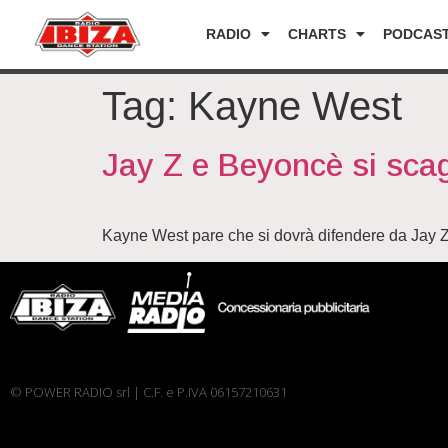
RADIO
CHARTS
PODCAS
Tag:
Kayne West
Jay Z e Beyoncè si scag
Kayne West pare che si dovrà difendere da Jay 
© POWER RADIO srl | C.F. e P.IVA 06157210631