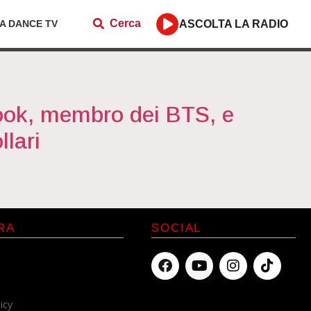
Cerca
ZA DANCE TV
ASCOLTA LA RADIO
kook, membro dei BTS, e
llari
RA
SOCIAL
icy