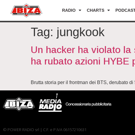
RADIO
CHARTS
PODCAS
Tag:
jungkook
Un hacker ha violato la
ha rubato azioni HYBE pe
Brutta storia per il frontman dei BTS, derubato di 5
© POWER RADIO srl | C.F. e P.IVA 06157210631