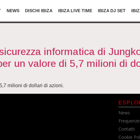
T
NEWS
DISCHI IBIZA
IBIZA LIVE TIME
IBIZA DJ SET
IBI
 sicurezza informatica di Jung
r un valore di 5,7 milioni di do
,7 milioni di dollari di azioni.
ESPLO
News
Frequenze
Contatti
Cookie Pol