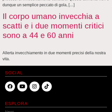
dunque un semplice peccato di gola, […]
Il corpo umano invecchia a
scatti e i due momenti critici
sono a 44 e 60 anni
Allerta invecchiamento in due momenti precisi della nostra
vita.
SOCIAL
ESPLORA
News