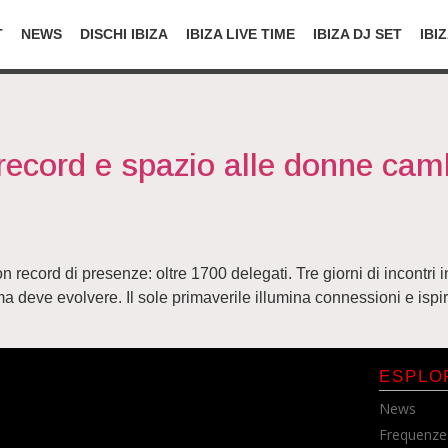
T
NEWS
DISCHI IBIZA
IBIZA LIVE TIME
IBIZA DJ SET
IBI
record e spazio alle donne ca
n record di presenze: oltre 1700 delegati. Tre giorni di incontri i
 deve evolvere. Il sole primaverile illumina connessioni e ispirazi
ESPLO
News
Frequenze