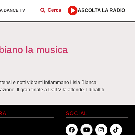
Cerca
ZA DANCE TV
ASCOLTA LA RADIO
mbiano la musica
ntensi e notti vibranti infiammano l’Isla Blanca.
one. Il gran finale a Dalt Vila attende. I dibattiti
RA
SOCIAL