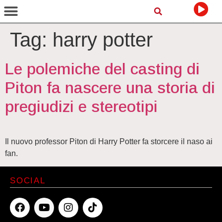
Tag:
harry potter
Le polemiche del casting di
Piton fa nascere una storia di
pregiudizi e stereotipi
Il nuovo professor Piton di Harry Potter fa storcere il naso ai
fan.
SOCIAL