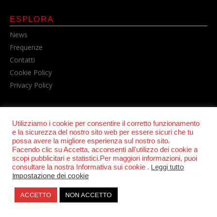
ESPLORA
News
Frequenze
Contatti
Cookie Policy
Privacy Policy
Utilizziamo i cookie per consentire il corretto funzionamento
e la sicurezza del nostro sito web per essere sicuri che tu
possa avere la migliore esperienza sul nostro sito.
Facendo clic su Accetta, acconsenti all'utilizzo dei cookie a
scopi pubblicitari e statistici.Per maggiori informazioni, puoi
© POWER RADIO srl | C.F. e P.IVA 06157210631
consultare la nostra Informativa sui cookie .
Leggi tutto
Impostazione dei cookie
ACCETTO
NON ACCETTO