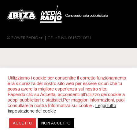
© POWER RADIO srl | C.F. e P.IVA 06157210631
Utilizziamo i cookie per consentire il corretto funzionamento
e la sicurezza del nostro sito web per essere sicuri che tu
possa avere la migliore esperienza sul nostro sito.
Facendo clic su Accetta, acconsenti all'utilizzo dei cookie a
scopi pubblicitari e statistici.Per maggiori informazioni, puoi
consultare la nostra Informativa sui cookie .
Leggi tutto
Impostazione dei cookie
ACCETTO
NON ACCETTO