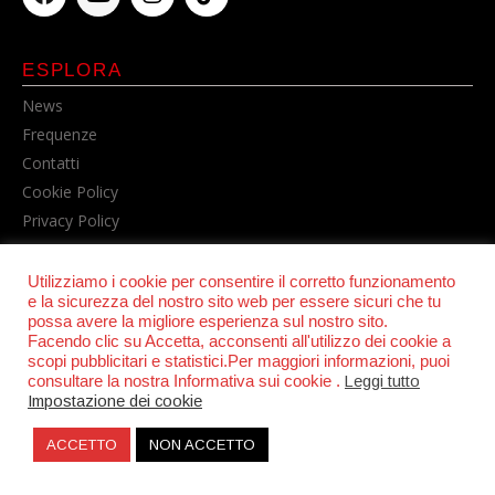
ESPLORA
News
Frequenze
Contatti
Cookie Policy
Privacy Policy
Utilizziamo i cookie per consentire il corretto funzionamento
e la sicurezza del nostro sito web per essere sicuri che tu
possa avere la migliore esperienza sul nostro sito.
Facendo clic su Accetta, acconsenti all'utilizzo dei cookie a
scopi pubblicitari e statistici.Per maggiori informazioni, puoi
consultare la nostra Informativa sui cookie .
Leggi tutto
© POWER RADIO srl | C.F. e P.IVA 06157210631
Impostazione dei cookie
ACCETTO
NON ACCETTO