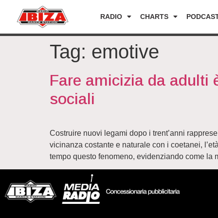
RADIO
CHARTS
PODCAS
Tag:
emotive
Fare amicizia da adulti è
sociali
Costruire nuovi legami dopo i trent’anni rappres
vicinanza costante e naturale con i coetanei, l’et
tempo questo fenomeno, evidenziando come la m