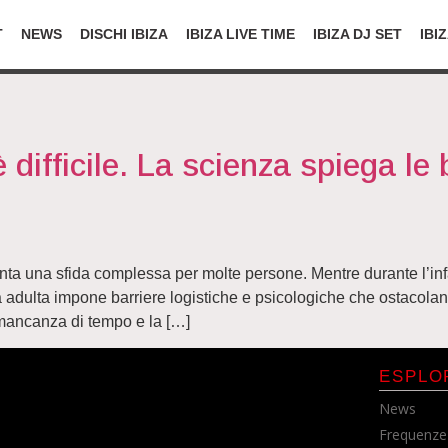
T
NEWS
DISCHI IBIZA
IBIZA LIVE TIME
IBIZA DJ SET
IBI
 difficile. La scienza spiega le
enta una sfida complessa per molte persone. Mentre durante l’in
à adulta impone barriere logistiche e psicologiche che ostacolan
ancanza di tempo e la […]
ESPLO
News
Frequenze