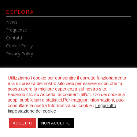
ESPLORA
News
Frequenze
Contatti
Cookie Policy
Privacy Policy
Utilizziamo i cookie per consentire il corretto funzionamento
e la sicurezza del nostro sito web per essere sicuri che tu
possa avere la migliore esperienza sul nostro sito.
Facendo clic su Accetta, acconsenti all'utilizzo dei cookie a
scopi pubblicitari e statistici.Per maggiori informazioni, puoi
© POWER RADIO srl | C.F. e P.IVA 06157210631
consultare la nostra Informativa sui cookie .
Leggi tutto
Impostazione dei cookie
ACCETTO
NON ACCETTO