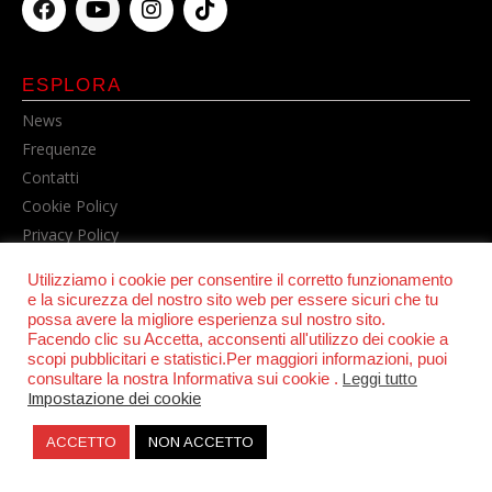
ESPLORA
News
Frequenze
Contatti
Cookie Policy
Privacy Policy
Utilizziamo i cookie per consentire il corretto funzionamento
e la sicurezza del nostro sito web per essere sicuri che tu
possa avere la migliore esperienza sul nostro sito.
Facendo clic su Accetta, acconsenti all'utilizzo dei cookie a
scopi pubblicitari e statistici.Per maggiori informazioni, puoi
consultare la nostra Informativa sui cookie .
Leggi tutto
Impostazione dei cookie
© POWER RADIO srl | C.F. e P.IVA 06157210631
ACCETTO
NON ACCETTO