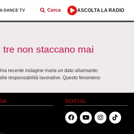
Cerca
ZA DANCE TV
ASCOLTA LA RADIO
su tre non staccano mai
. Una recente indagine rivela un dato allarmante:
dalle responsabilità lavorative. Questo fenomeno
RA
SOCIAL