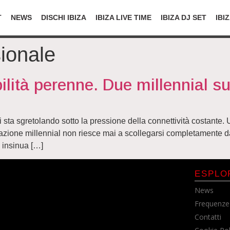
T
NEWS
DISCHI IBIZA
IBIZA LIVE TIME
IBIZA DJ SET
IBI
ionale
bilità perenne. Due millennial 
 si sta sgretolando sotto la pressione della connettività costante
erazione millennial non riesce mai a scollegarsi completamente 
i insinua […]
ESPLO
News
Frequenze
Contatti