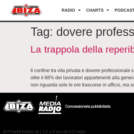
RADIO
CHARTS
PODCAS
Tag:
dovere profess
La trappola della reperi
Il confine tra vita privata e dovere professionale
oltre il 66% dei lavoratori appartenenti alla gen
non riguarda solo le ore trascorse in ufficio, ma s
© POWER RADIO srl | C.F. e P.IVA 06157210631