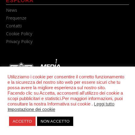
ESPLORA
News
Frequenze
Contatti
Cookie Policy
Privacy Policy
Utilizziamo i cookie per consentire il corretto funzionamento
e la sicurezza del nostro sito web per essere sicuri che tu
possa avere la migliore esperienza sul nostro sito.
© POWER RADIO srl | C.F. e P.IVA 06157210631
Facendo clic su Accetta, acconsenti all'utilizzo dei cookie a
scopi pubblicitari e statistici.Per maggiori informazioni, puoi
consultare la nostra Informativa sui cookie .
Leggi tutto
Impostazione dei cookie
ACCETTO
NON ACCETTO