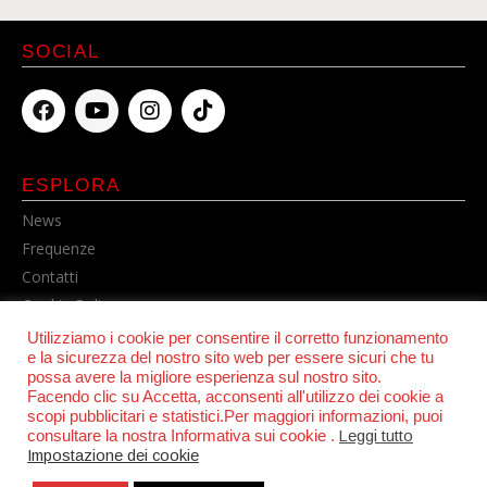
SOCIAL
ESPLORA
News
Frequenze
Contatti
Cookie Policy
Privacy Policy
Utilizziamo i cookie per consentire il corretto funzionamento
e la sicurezza del nostro sito web per essere sicuri che tu
possa avere la migliore esperienza sul nostro sito.
Facendo clic su Accetta, acconsenti all'utilizzo dei cookie a
scopi pubblicitari e statistici.Per maggiori informazioni, puoi
consultare la nostra Informativa sui cookie .
Leggi tutto
Impostazione dei cookie