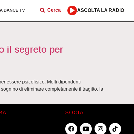
Cerca
ZA DANCE TV
ASCOLTA LA RADIO
o il segreto per
l benessere psicofisico. Molti dipendenti
sognino di eliminare completamente il tragitto, la
RA
SOCIAL