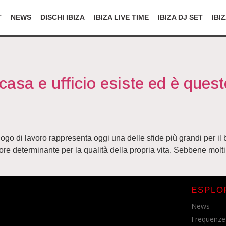
T
NEWS
DISCHI IBIZA
IBIZA LIVE TIME
IBIZA DJ SET
IBI
casa e ufficio esiste ed è quest
l luogo di lavoro rappresenta oggi una delle sfide più grandi per i
re determinante per la qualità della propria vita. Sebbene molti 
ESPLO
News
Frequenze