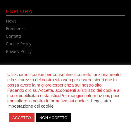
ESPLORA
News
Frequenze
Contatti
Cookie Policy
Privacy Policy
Utilizziamo i cookie per consentire il corretto funzionamento
e la sicurezza del nostro sito web per essere sicuri che tu
possa avere la migliore esperienza sul nostro sito.
Facendo clic su Accetta, acconsenti all'utilizzo dei cookie a
scopi pubblicitari e statistici.Per maggiori informazioni, puoi
© POWER RADIO srl | C.F. e P.IVA 06157210631
consultare la nostra Informativa sui cookie .
Leggi tutto
Impostazione dei cookie
ACCETTO
NON ACCETTO