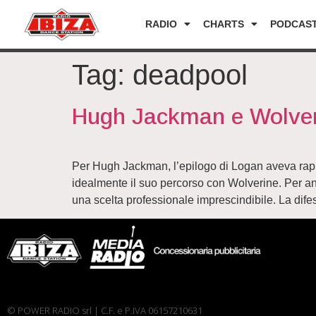
RADIO
CHARTS
PODCAS
Tag:
deadpool
Hugh Jackman e Wolveri
Per Hugh Jackman, l’epilogo di Logan aveva rappr
idealmente il suo percorso con Wolverine. Per ann
una scelta professionale imprescindibile. La difes
© POWER RADIO srl | C.F. e P.IVA 06157210631