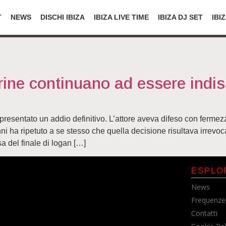
T
NEWS
DISCHI IBIZA
IBIZA LIVE TIME
IBIZA DJ SET
IBI
ne continuano ad essere indiss
esentato un addio definitivo. L’attore aveva difeso con fermez
i ha ripetuto a se stesso che quella decisione risultava irrevoc
a del finale di logan […]
ESPLO
News
Frequenze
Contatti