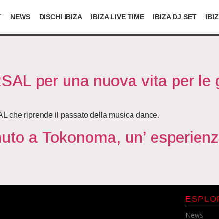
T
NEWS
DISCHI IBIZA
IBIZA LIVE TIME
IBIZA DJ SET
IBI
SAL per una nuova vita per le
 che riprende il passato della musica dance.
nuto a Tokonoma, un’ esperienza
ESPLO
News