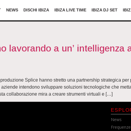
T
NEWS
DISCHI IBIZA
IBIZA LIVE TIME
IBIZA DJ SET
IBI
 lavorando a un’ intelligenza ar
produzione Splice hanno stretto una partnership strategica per 
due aziende intendono sviluppare soluzioni tecnologiche che mettan
a collaborazione mira a creare strumenti virtuali e […]
ESPLO
News
Frequenze