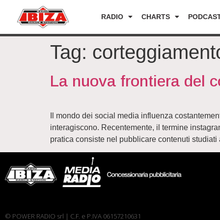
RADIO
CHARTS
PODCAS
Tag:
corteggiament
La nuova frontiera del 
Il mondo dei social media influenza costantement
interagiscono. Recentemente, il termine instagran
pratica consiste nel pubblicare contenuti studiati 
© POWER RADIO srl | C.F. e P.IVA 06157210631