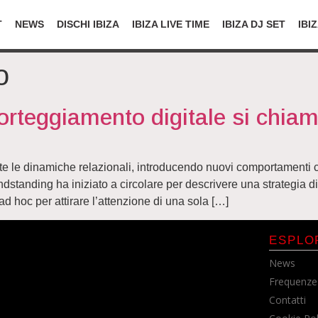
T
NEWS
DISCHI IBIZA
IBIZA LIVE TIME
IBIZA DJ SET
IBI
o
corteggiamento digitale si chia
e le dinamiche relazionali, introducendo nuovi comportamenti c
dstanding ha iniziato a circolare per descrivere una strategia d
ad hoc per attirare l’attenzione di una sola […]
ESPLO
News
Frequenze
Contatti