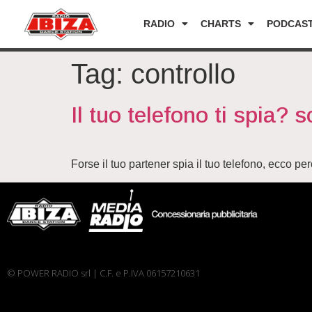
RADIO
CHARTS
PODCAS
Tag:
controllo
Il tuo telefono ti spia? s
Forse il tuo partener spia il tuo telefono, ecco pe
© POWER RADIO srl | C.F. e P.IVA 06157210631