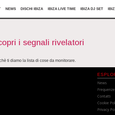
T
NEWS
DISCHI IBIZA
IBIZA LIVE TIME
IBIZA DJ SET
IBI
copri i segnali rivelatori
rchè ti diamo la lista di cose da monitorare.
ESPLO
News
Frequenze
Contatti
Cookie Pol
Privacy Po