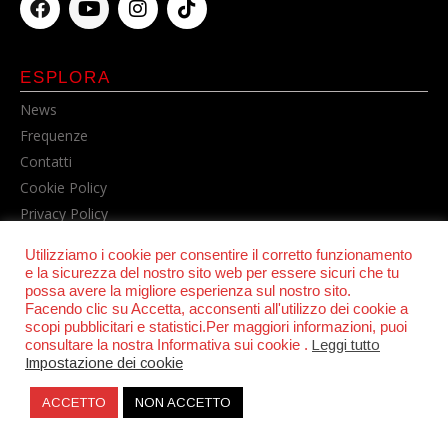
ESPLORA
News
Frequenze
Contatti
Cookie Policy
Privacy Policy
Utilizziamo i cookie per consentire il corretto funzionamento
e la sicurezza del nostro sito web per essere sicuri che tu
possa avere la migliore esperienza sul nostro sito.
Facendo clic su Accetta, acconsenti all'utilizzo dei cookie a
scopi pubblicitari e statistici.Per maggiori informazioni, puoi
consultare la nostra Informativa sui cookie .
Leggi tutto
Impostazione dei cookie
© POWER RADIO srl | C.F. e P.IVA 06157210631
ACCETTO
NON ACCETTO