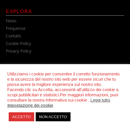
ESPLORA
News
Frequenze
Contatti
Cookie Policy
Privacy Policy
Utilizziamo i cookie per consentire il corretto funzionamento
e la sicurezza del nostro sito web per essere sicuri che tu
possa avere la migliore esperienza sul nostro sito.
Facendo clic su Accetta, acconsenti all'utilizzo dei cookie a
scopi pubblicitari e statistici.Per maggiori informazioni, puoi
© POWER RADIO srl | C.F. e P.IVA 06157210631
consultare la nostra Informativa sui cookie .
Leggi tutto
Impostazione dei cookie
ACCETTO
NON ACCETTO