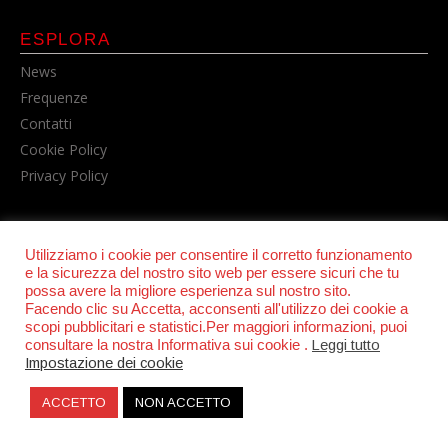
ESPLORA
News
Frequenze
Contatti
Cookie Policy
Privacy Policy
Utilizziamo i cookie per consentire il corretto funzionamento
e la sicurezza del nostro sito web per essere sicuri che tu
possa avere la migliore esperienza sul nostro sito.
Facendo clic su Accetta, acconsenti all'utilizzo dei cookie a
scopi pubblicitari e statistici.Per maggiori informazioni, puoi
© POWER RADIO srl | C.F. e P.IVA 06157210631
consultare la nostra Informativa sui cookie .
Leggi tutto
Impostazione dei cookie
ACCETTO
NON ACCETTO