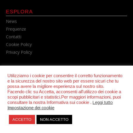
ESPLORA
News
Frequenze
Contatti
Cookie Policy
Privacy Policy
Utilizziamo i cookie per consentire il corretto funzionamento
e la sicurezza del nostro sito web per essere sicuri che tu
possa avere la migliore esperienza sul nostro sito.
Facendo clic su Accetta, acconsenti all'utilizzo dei cookie a
scopi pubblicitari e statistici.Per maggiori informazioni, puoi
© POWER RADIO srl | C.F. e P.IVA 06157210631
consultare la nostra Informativa sui cookie .
Leggi tutto
Impostazione dei cookie
ACCETTO
NON ACCETTO