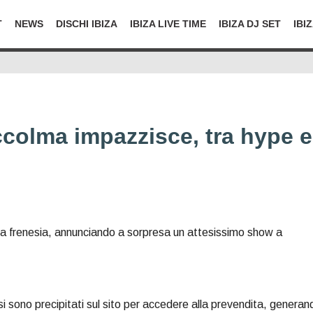
T
NEWS
DISCHI IBIZA
IBIZA LIVE TIME
IBIZA DJ SET
IBI
colma impazzisce, tra hype e
a frenesia, annunciando a sorpresa un attesissimo show a
si sono precipitati sul sito per accedere alla prevendita, generan