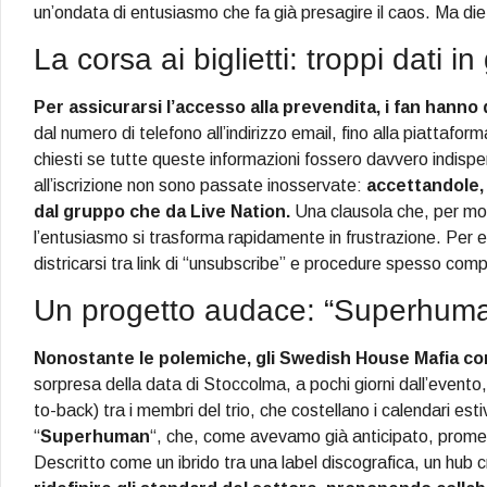
un’ondata di entusiasmo che fa già presagire il caos. Ma di
La corsa ai biglietti: troppi dati i
Per assicurarsi l’accesso alla prevendita, i fan hanno
dal numero di telefono all’indirizzo email, fino alla piattafo
chiesti se tutte queste informazioni fossero davvero indispens
all’iscrizione non sono passate inosservate:
accettandole, 
dal gruppo che da Live Nation.
Una clausola che, per mol
l’entusiasmo si trasforma rapidamente in frustrazione. Per evi
districarsi tra link di “unsubscribe” e procedure spesso com
Un progetto audace: “Superhuman
Nonostante le polemiche, gli Swedish House Mafia con
sorpresa della data di Stoccolma, a pochi giorni dall’evento,
to-back) tra i membri del trio, che costellano i calendari est
“
Superhuman
“, che, come avevamo già anticipato, promet
Descritto come un ibrido tra una label discografica, un hub c