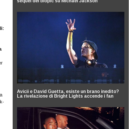
sequel del biopic su Michael Jackson
i:
a
er
Avicii e David Guetta, esiste un brano inedito?
 a
La rivelazione di Bright Lights accende i fan
ck-