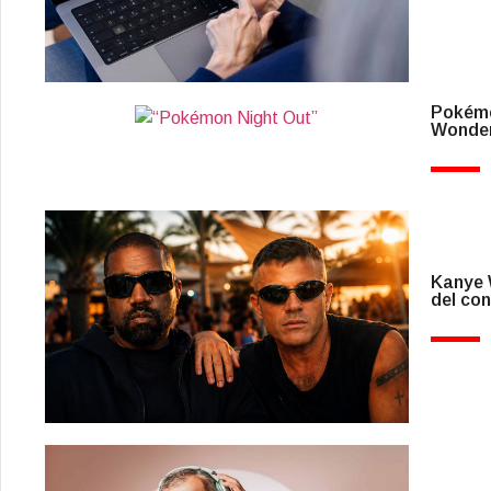
Pokémo
Wonder
Kanye W
del con