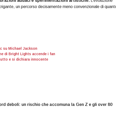
orazioni audaci e sperimentazioni artistiche.
L’evoluzione
ntrigante, un percorso decisamente meno convenzionale di quant
pic su Michael Jackson
ne di Bright Lights accende i fan
tutto e si dichiara innocente
d deboli: un rischio che accomuna la Gen Z e gli over 80