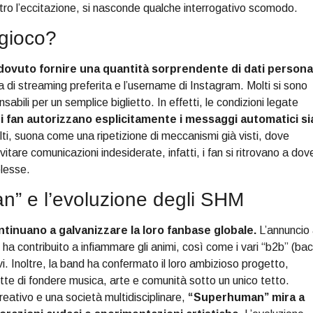
etro l’eccitazione, si nasconde qualche interrogativo scomodo.
n gioco?
 dovuto fornire una quantità sorprendente di dati personal
rma di streaming preferita e l’username di Instagram. Molti si sono
abili per un semplice biglietto. In effetti, le condizioni legate
i fan autorizzano esplicitamente i messaggi automatici si
ti, suona come una ripetizione di meccanismi già visti, dove
tare comunicazioni indesiderate, infatti, i fan si ritrovano a dov
plesse.
” e l’evoluzione degli SHM
tinuano a galvanizzare la loro fanbase globale.
L’annuncio
 ha contribuito a infiammare gli animi, così come i vari “b2b” (ba
ivi. Inoltre, la band ha confermato il loro ambizioso progetto,
te di fondere musica, arte e comunità sotto un unico tetto.
reativo e una società multidisciplinare,
“Superhuman” mira a