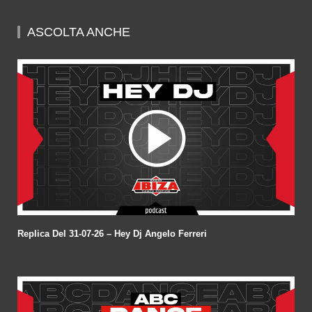
of
56
minutes,
ASCOLTA ANCHE
40
seconds
Replica Del 31-07-26 – Hey Dj Angelo Ferreri