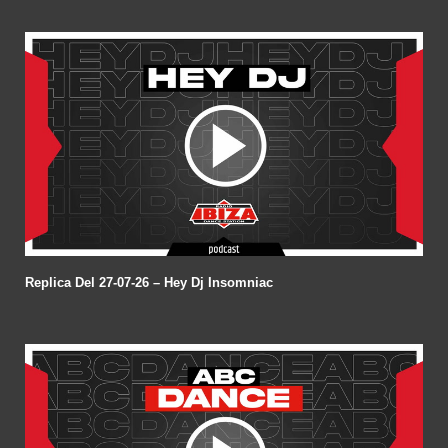
Replica Del 27-07-26 – Hey Dj Insomniac