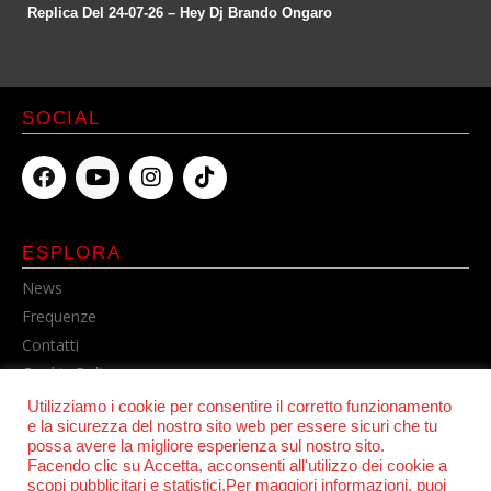
Replica Del 24-07-26 – Hey Dj Brando Ongaro
SOCIAL
ESPLORA
News
Frequenze
Contatti
Cookie Policy
Privacy Policy
Utilizziamo i cookie per consentire il corretto funzionamento
e la sicurezza del nostro sito web per essere sicuri che tu
possa avere la migliore esperienza sul nostro sito.
Facendo clic su Accetta, acconsenti all'utilizzo dei cookie a
scopi pubblicitari e statistici.Per maggiori informazioni, puoi