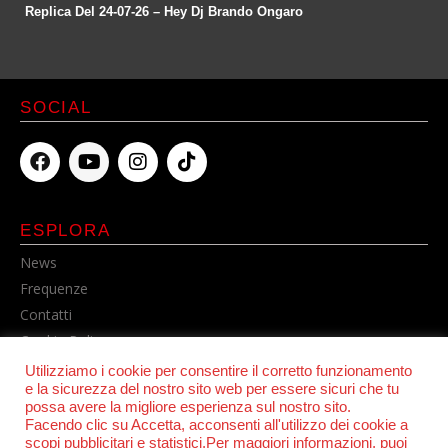
Replica Del 24-07-26 – Hey Dj Brando Ongaro
SOCIAL
ESPLORA
News
Frequenze
Contatti
Cookie Policy
Privacy Policy
Utilizziamo i cookie per consentire il corretto funzionamento
e la sicurezza del nostro sito web per essere sicuri che tu
possa avere la migliore esperienza sul nostro sito.
Facendo clic su Accetta, acconsenti all'utilizzo dei cookie a
scopi pubblicitari e statistici.Per maggiori informazioni, puoi