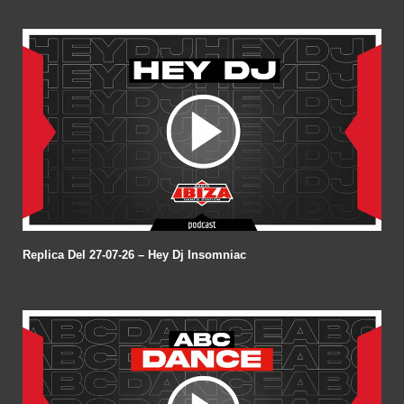
Replica Del 27-07-26 – Hey Dj Insomniac