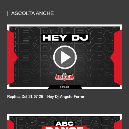
of
57
minutes,
ASCOLTA ANCHE
30
seconds
Replica Del 31-07-26 – Hey Dj Angelo Ferreri