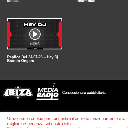
Mosca
Insomniac
Replica Del 24-07-26 – Hey Dj
Brando Ongaro
© POWER RADIO srl | C.F. e P.IVA 06157210631
Utilizziamo i cookie per consentire il corretto funzionamento e la
migliore esperienza sul nostro sito.