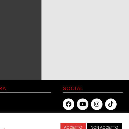
RA
SOCIAL
icy
licy
ACCETTO
NON ACCETTO