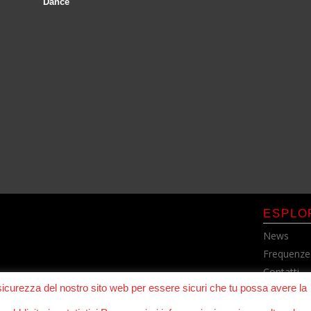
Dance
ESPLO
News
Frequenze
Contatti
 sicurezza del nostro sito web per essere sicuri che tu possa avere la
Cookie Pol
Privacy Po