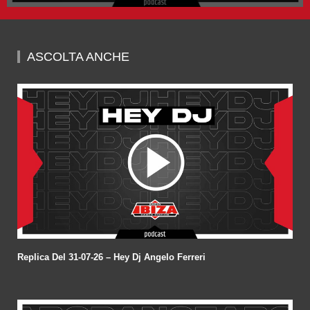
0
seconds
of
1
hour,
ASCOLTA ANCHE
58
minutes,
7
seconds
Replica Del 31-07-26 – Hey Dj Angelo Ferreri