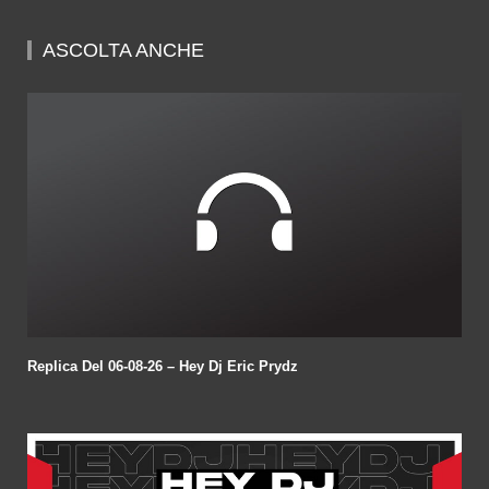
of
58
minutes,
ASCOLTA ANCHE
21
seconds
Replica Del 06-08-26 – Hey Dj Eric Prydz