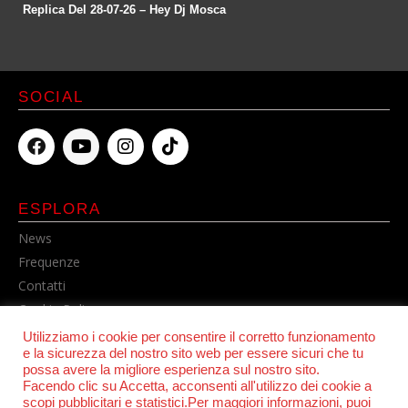
Replica Del 28-07-26 – Hey Dj Mosca
SOCIAL
ESPLORA
News
Frequenze
Contatti
Cookie Policy
Privacy Policy
Utilizziamo i cookie per consentire il corretto funzionamento
e la sicurezza del nostro sito web per essere sicuri che tu
possa avere la migliore esperienza sul nostro sito.
Facendo clic su Accetta, acconsenti all'utilizzo dei cookie a
scopi pubblicitari e statistici.Per maggiori informazioni, puoi