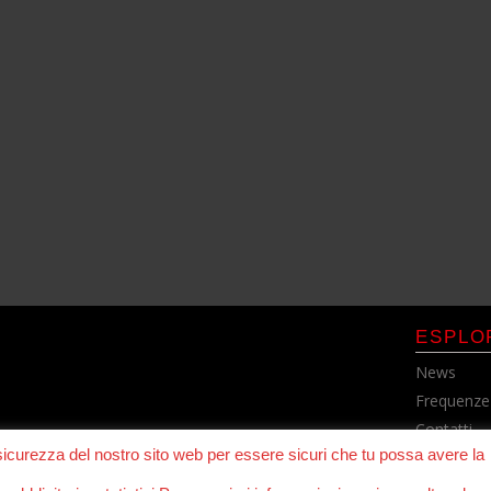
ESPLO
News
Frequenze
Contatti
 sicurezza del nostro sito web per essere sicuri che tu possa avere la
Cookie Pol
Privacy Po