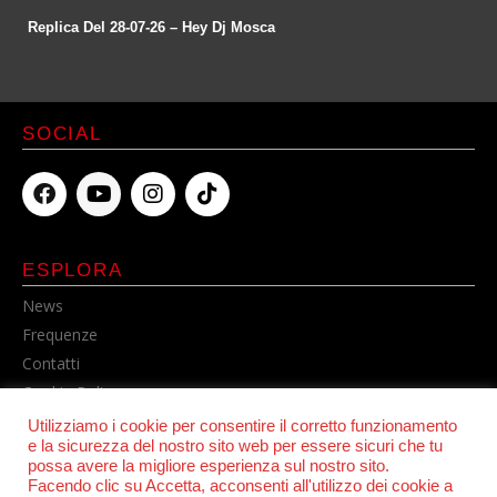
Replica Del 28-07-26 – Hey Dj Mosca
SOCIAL
ESPLORA
News
Frequenze
Contatti
Cookie Policy
Privacy Policy
Utilizziamo i cookie per consentire il corretto funzionamento
e la sicurezza del nostro sito web per essere sicuri che tu
possa avere la migliore esperienza sul nostro sito.
Facendo clic su Accetta, acconsenti all'utilizzo dei cookie a