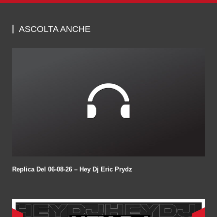
seconds
of
1
hour,
ASCOLTA ANCHE
56
minutes,
58
seconds
Replica Del 06-08-26 – Hey Dj Eric Prydz