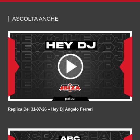
seconds
of
1
hour,
ASCOLTA ANCHE
59
minutes,
45
seconds
Replica Del 31-07-26 – Hey Dj Angelo Ferreri