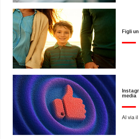
Figli u
Instagr
media
Al via i