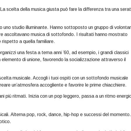
La scelta della musica giusta può fare la differenza tra una sera
o uno studio illuminante. Hanno sottoposto un gruppo di volontar
re ascoltavano musica di sottofondo. I risultati hanno mostrato
rispetto a quella familiare.
organizzi una festa a tema anni ’60, ad esempio, i grandi classici
 elemento di unione, favorendo la socializzazione attraverso il
 scelta musicale. Accogli i tuoi ospiti con un sottofondo musicale
 creare un’atmosfera accogliente e favorire le prime chiacchiere.
ani più ritmati. Inizia con un pop leggero, passa a un ritmo energi
usicali. Alterna pop, rock, dance, hip-hop e successi del momento.
otico.