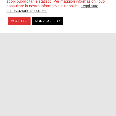
scopi pubblicitari e statistici.Per maggiori informazioni, puoi
consultare la nostra Informativa sui cookie .
Leggi tutto
Impostazione dei cookie
ACCETTO
NON ACCETTO
The Bausa, nuovo singolo dopo il successo di
“Magnetic”
SOCIAL