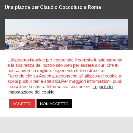
Una piazza per Claudio Coccoluto a Roma
Utilizziamo i cookie per consentire il corretto funzionamento
e la sicurezza del nostro sito web per essere sicuri che tu
possa avere la migliore esperienza sul nostro sito.
Facendo clic su Accetta, acconsenti all'utilizzo dei cookie a
scopi pubblicitari e statistici.Per maggiori informazioni, puoi
consultare la nostra Informativa sui cookie .
Leggi tutto
Impostazione dei cookie
Pacha New York: la riapertura dell’ex Mirage a
Brooklyn
ACCETTO
NON ACCETTO