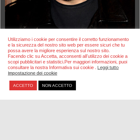
Utilizziamo i cookie per consentire il corretto funzionamento
e la sicurezza del nostro sito web per essere sicuri che tu
possa avere la migliore esperienza sul nostro sito.
Facendo clic su Accetta, acconsenti all'utilizzo dei cookie a
scopi pubblicitari e statistici.Per maggiori informazioni, puoi
consultare la nostra Informativa sui cookie .
Leggi tutto
Impostazione dei cookie
ACCETTO
NON ACCETTO
Una piazza per Claudio Coccoluto a Roma