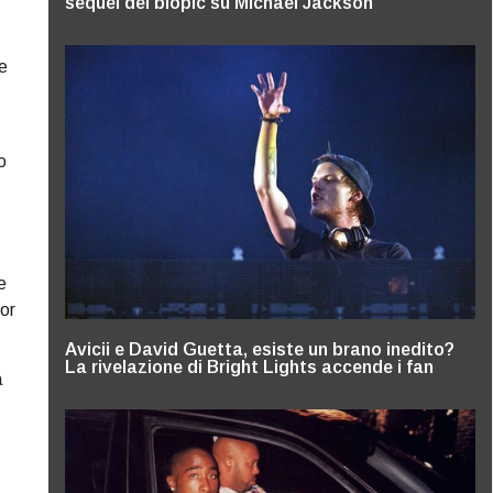
sequel del biopic su Michael Jackson
e
o
e
jor
Avicii e David Guetta, esiste un brano inedito?
La rivelazione di Bright Lights accende i fan
a