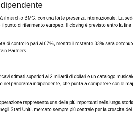
ndipendente
rà il marchio BMG, con una forte presenza internazionale. La sed
l punto di riferimento europeo. Il closing è previsto entro la fine
ta di controllo pari al 67%, mentre il restante 33% sarà detenut
ntain Partners.
avi stimati superiori ai 2 miliardi di dollari e un catalogo musical
icativo nel panorama indipendente, che punta a competere con le ma
razione rappresenta una delle più importanti nella lunga stori
negli Stati Uniti, mercato sempre più centrale per la crescita del