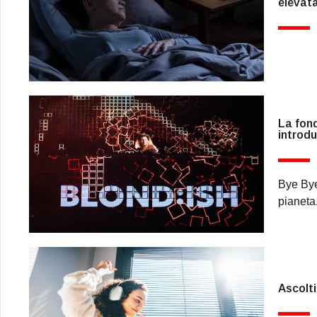
elevat
La fon
introdu
Bye Bye
pianeta
Ascolti