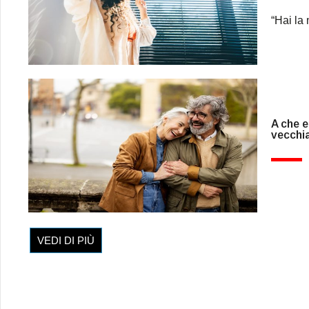
“Hai la
A che e
vecchi
VEDI DI PIÙ