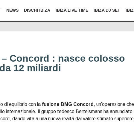
T
NEWS
DISCHI IBIZA
IBIZA LIVE TIME
IBIZA DJ SET
IBI
– Concord : nasce colosso
da 12 miliardi
 di equilibrio con la
fusione BMG Concord
, un’operazione che
vello internazionale. Il gruppo tedesco Bertelsmann ha annunciato
ncord, dando vita a una nuova realtà dal valore stimato superiore