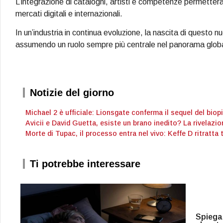
L’integrazione di cataloghi, artisti e competenze permetterà
mercati digitali e internazionali.
In un’industria in continua evoluzione, la nascita di questo
assumendo un ruolo sempre più centrale nel panorama glob
Notizie del giorno
Michael 2 è ufficiale: Lionsgate conferma il sequel del bio
Avicii e David Guetta, esiste un brano inedito? La rivelazio
Morte di Tupac, il processo entra nel vivo: Keffe D ritratta 
Ti potrebbe interessare
Spiegat