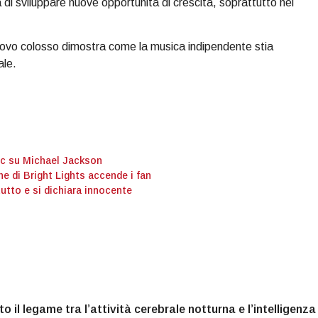
 di sviluppare nuove opportunità di crescita, soprattutto nei
 nuovo colosso dimostra come la musica indipendente stia
ale.
pic su Michael Jackson
ne di Bright Lights accende i fan
tutto e si dichiara innocente
o il legame tra l’attività cerebrale notturna e l’intelligenza