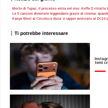
Morte di Tupac, il processo entra nel vivo: Keffe D ritratta 
Le 5 canzoni diventate leggendarie grazie al cinema: quand
Kanye West al Circoloco Ibiza: il rapper avvistato al DC10 
Ti potrebbe interessare
Instagr
temi cri