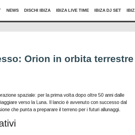
T
NEWS
DISCHI IBIZA
IBIZA LIVE TIME
IBIZA DJ SET
IBI
sso: Orion in orbita terrestre
azione spaziale: per la prima volta dopo oltre 50 anni dalle
aggiare verso la Luna. Il lancio è avvenuto con successo dal
ne che punta a preparare il terreno per i futuri allunaggi.
tivi