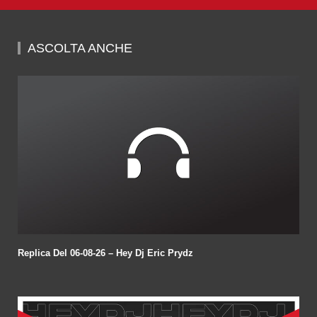
0
seconds
of
59
minutes,
ASCOLTA ANCHE
8
seconds
Replica Del 06-08-26 – Hey Dj Eric Prydz