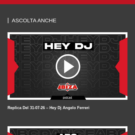
0
seconds
of
59
minutes,
ASCOLTA ANCHE
38
seconds
Replica Del 31-07-26 – Hey Dj Angelo Ferreri