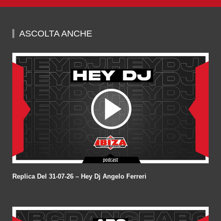
0
seconds
of
59
minutes,
ASCOLTA ANCHE
45
seconds
Replica Del 31-07-26 – Hey Dj Angelo Ferreri