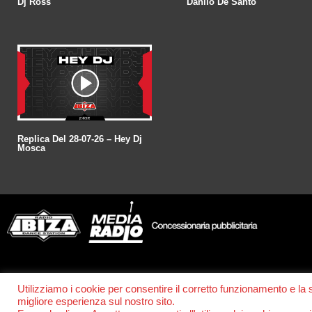
Dj Ross
Danilo De Santo
Replica Del 28-07-26 – Hey Dj
Mosca
© POWER RADIO srl | C.F. e P.IVA 06157210631
Utilizziamo i cookie per consentire il corretto funzionamento e la
migliore esperienza sul nostro sito.