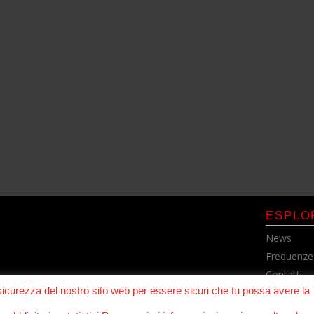
ESPLO
News
Frequenze
Contatti
 sicurezza del nostro sito web per essere sicuri che tu possa avere la
Cookie Pol
Privacy Po