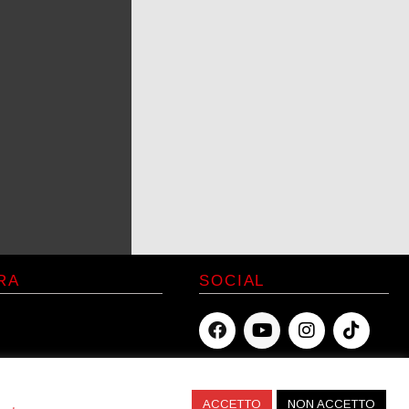
RA
SOCIAL
icy
licy
ACCETTO
NON ACCETTO