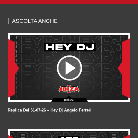
0
seconds
of
1
hour,
ASCOLTA ANCHE
50
minutes,
20
seconds
Replica Del 31-07-26 – Hey Dj Angelo Ferreri