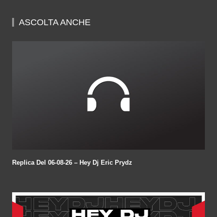
of
58
minutes,
ASCOLTA ANCHE
55
seconds
Replica Del 06-08-26 – Hey Dj Eric Prydz