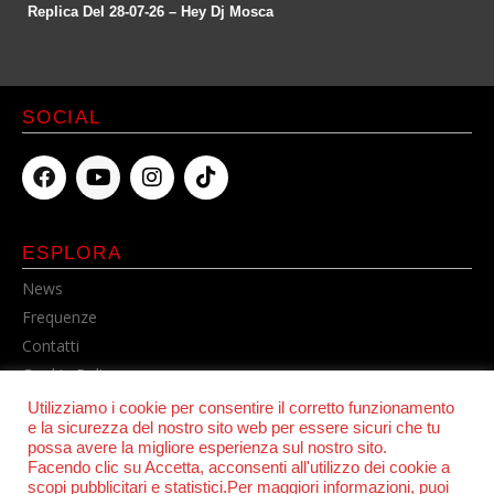
Replica Del 28-07-26 – Hey Dj Mosca
SOCIAL
ESPLORA
News
Frequenze
Contatti
Cookie Policy
Privacy Policy
Utilizziamo i cookie per consentire il corretto funzionamento
e la sicurezza del nostro sito web per essere sicuri che tu
possa avere la migliore esperienza sul nostro sito.
Facendo clic su Accetta, acconsenti all'utilizzo dei cookie a
scopi pubblicitari e statistici.Per maggiori informazioni, puoi