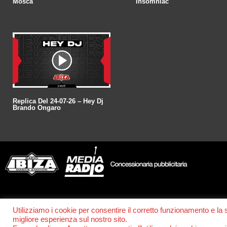
Mosca
Insomniac
Replica Del 24-07-26 – Hey Dj
Brando Ongaro
© POWER RADIO srl | C.F. e P.IVA 06157210631
Utilizziamo i cookie per consentire il corretto funzionamento e la
migliore esperienza sul nostro sito.