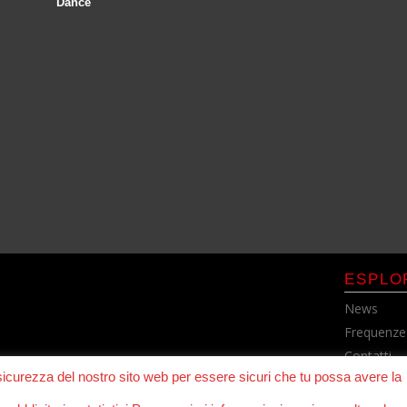
Dance
ESPLO
News
Frequenze
Contatti
 sicurezza del nostro sito web per essere sicuri che tu possa avere la
Cookie Pol
Privacy Po