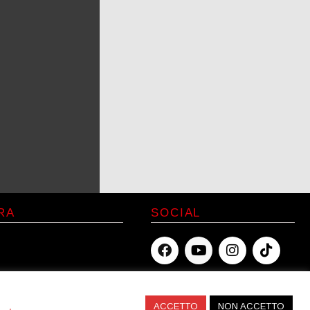
RA
SOCIAL
icy
licy
ACCETTO
NON ACCETTO