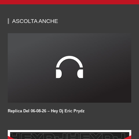
0
seconds
of
59
minutes,
ASCOLTA ANCHE
14
seconds
Replica Del 06-08-26 – Hey Dj Eric Prydz