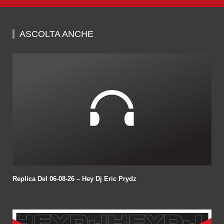
0
seconds
of
59
minutes,
ASCOLTA ANCHE
43
seconds
Replica Del 06-08-26 – Hey Dj Eric Prydz