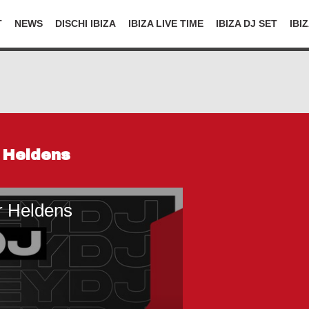
T
NEWS
DISCHI IBIZA
IBIZA LIVE TIME
IBIZA DJ SET
IBI
r Heldens
r Heldens