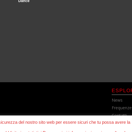
Dance
ESPLO
News
Frequenze
Contatti
 sicurezza del nostro sito web per essere sicuri che tu possa avere la
Cookie Pol
Privacy Po