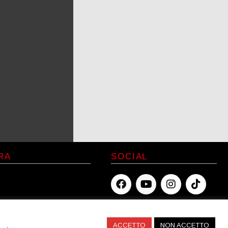
RA
SOCIAL
icy
licy
ACCETTO
NON ACCETTO