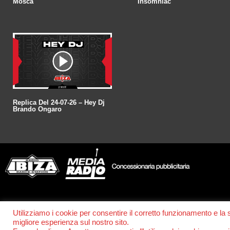
Mosca
Insomniac
Replica Del 24-07-26 – Hey Dj
Brando Ongaro
© POWER RADIO srl | C.F. e P.IVA 06157210631
Utilizziamo i cookie per consentire il corretto funzionamento e la
migliore esperienza sul nostro sito.